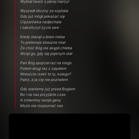
Wybrał twarz o jakiej marzył
Wyszedł śliczny ze szpitala
Gdy już mógł pokazać się
Ciężarówka nadjechała
I zakończył życie swe
Kiedy stanął u bram nieba
To pretensje straszne miał
Że choć Bóg nie skąpił chleba
Wziął go, gdy się pięknym stał
Pan Bóg spojrzał raz na niego
Potem drugi raz z zapałem
Wreszcie rzekł: to ty, kolego?
Patrz, a ja cię nie poznałem
Gdy staniemy już przed Bogiem
Bo i na nas przyjdzie czas
A zmienimy swoje geny
Może nie rozpoznać nas