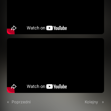
«
Poprzedni
Kolejny
»