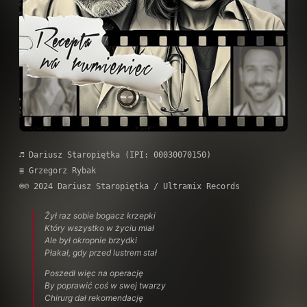
♬ Dariusz Staropiętka (IPI: 00030070150)
≣ Grzegorz Rybak
©℗ 2024 Dariusz Staropiętka / Ultramix Records
Żył raz sobie bogacz krzepki
Który wszystko w życiu miał
Ale był okropnie brzydki
Płakał, gdy przed lustrem stał
Poszedł więc na operację
By poprawić coś w swej twarzy
Chirurg dał rekomendację