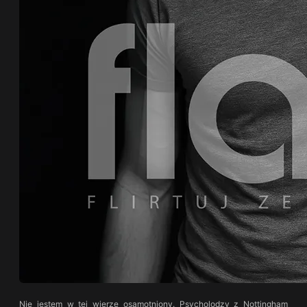
Nie jestem w tej wierze osamotniony. Psycholodzy z Nottingham