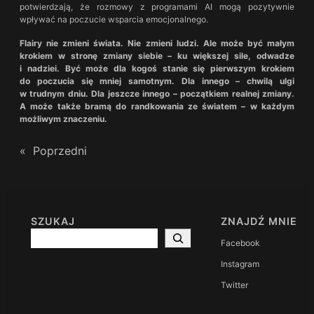
potwierdzają, że rozmowy z programami AI mogą pozytywnie
wpływać na poczucie wsparcia emocjonalnego.
Flairy nie zmieni świata. Nie zmieni ludzi. Ale może być małym
krokiem w stronę zmiany siebie – ku większej sile, odwadze
i nadziei.
Być może dla kogoś stanie się pierwszym krokiem
do poczucia się mniej samotnym. Dla innego – chwilą ulgi
w trudnym dniu. Dla jeszcze innego – początkiem realnej zmiany.
A może także bramą do randkowania ze światem – w każdym
możliwym znaczeniu.
«
Poprzedni
SZUKAJ
ZNAJDŹ MNIE
Search
Facebook
Instagram
Twitter