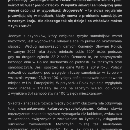
wśród nich jest jedno dziecko.
W wyniku śmierci samobójczej ginie
więcej osób niż w wypadkach drogowych
” – te słowa regularnie
przewijają się w mediach, kiedy mowa o problemie samobójstw
w naszym kraju. Ale dlaczego tak się dzieje i co właściwie można
z tym zrobić?
Jednym z czynników, który zwiększa ryzyko samobójstw wśród
mężczyzn, jest wychowanie odmawiające im prawa do okazywania
słabości. Według najnowszych danych Komendy Głównej Policji,
w samym 2021 roku życie odebrało sobie 5201 osób, podczas
gdy na drogach zginęło 2212 osób. Oznacza to, że statystycznie
każdego dnia w Polsce dochodziło do piętnastu skutecznych prób
samobójczych. Jeśli spojrzeć na dane WHO z 2019 roku, Polacy
należeli do czołówki pod względem liczby samobójstw w Europie –
wskaźnik wynosił 23,9 na 100 tysięcy osób, co dawało nam czwarte
miejsce w Unii Europejskiej. W przypadku Polek sytuacja wyglądała
nieco inaczej – znalazły się one na szóstym miejscu od końca
z wynikiem 3,4 samobójstw na 100 tysięcy mieszkańców.
Skąd tak znacząca różnica między płciami? Kluczową rolę odgrywają
tutaj
uwarunkowania kulturowo-psychologiczne
. Kultura stawia
mężczyznom znacznie wyższe wymagania niż kobietom, zwłaszcza
w kwestiach związanych z zarabianiem na życie czy osiąganiem
sukcesów zawodowych. Mężczyźni muszą też nieustannie
udowadniać swoją „męskość”, bo – jak pokazują wspomniane