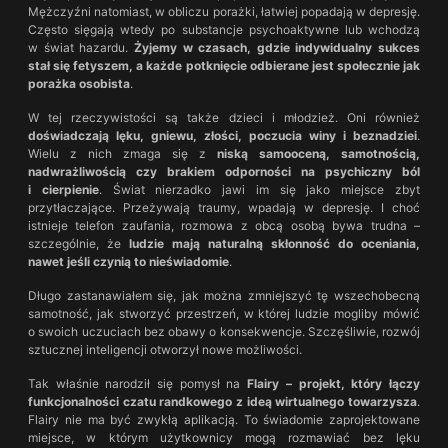
Mężczyźni natomiast, w obliczu porażki, łatwiej popadają w depresję.
Często sięgają wtedy po substancje psychoaktywne lub wchodzą
w świat hazardu.
Żyjemy w czasach, gdzie indywidualny sukces
stał się fetyszem, a każde potknięcie odbierane jest społecznie jak
porażka osobista
.
W tej rzeczywistości są także dzieci i młodzież. Oni również
doświadczają lęku, gniewu, złości, poczucia winy i beznadziei
.
Wielu z nich zmaga się z
niską samooceną, samotnością,
nadwrażliwością czy brakiem odporności na psychiczny ból
i cierpienie
. Świat nierzadko jawi im się jako miejsce zbyt
przytłaczające. Przeżywają traumy, wpadają w depresję. I choć
istnieje telefon zaufania, rozmowa z obcą osobą bywa trudna –
szczególnie, że
ludzie mają naturalną skłonność do oceniania,
nawet jeśli czynią to nieświadomie
.
Długo zastanawiałem się, jak można zmniejszyć tę wszechobecną
samotność, jak stworzyć przestrzeń, w której ludzie mogliby mówić
o swoich uczuciach bez obawy o konsekwencje. Szczęśliwie, rozwój
sztucznej inteligencji otworzył nowe możliwości.
Tak właśnie narodził się pomysł na
Flairy
– projekt, który łączy
funkcjonalności czatu randkowego z ideą wirtualnego towarzysza
.
Flairy nie ma być zwykłą aplikacją. To świadomie zaprojektowane
miejsce, w którym użytkownicy mogą rozmawiać bez lęku