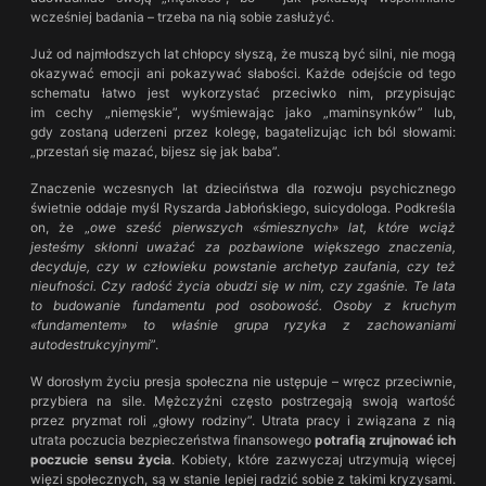
wcześniej badania – trzeba na nią sobie zasłużyć.
Już od najmłodszych lat chłopcy słyszą, że muszą być silni, nie mogą
okazywać emocji ani pokazywać słabości. Każde odejście od tego
schematu łatwo jest wykorzystać przeciwko nim, przypisując
im cechy „niemęskie”, wyśmiewając jako „maminsynków” lub,
gdy zostaną uderzeni przez kolegę, bagatelizując ich ból słowami:
„przestań się mazać, bijesz się jak baba”.
Znaczenie wczesnych lat dzieciństwa dla rozwoju psychicznego
świetnie oddaje myśl Ryszarda Jabłońskiego, suicydologa. Podkreśla
on, że „
owe sześć pierwszych «śmiesznych» lat, które wciąż
jesteśmy skłonni uważać za pozbawione większego znaczenia,
decyduje, czy w człowieku powstanie archetyp zaufania, czy też
nieufności. Czy radość życia obudzi się w nim, czy zgaśnie. Te lata
to budowanie fundamentu pod osobowość. Osoby z kruchym
«fundamentem» to właśnie grupa ryzyka z zachowaniami
autodestrukcyjnymi
”.
W dorosłym życiu presja społeczna nie ustępuje – wręcz przeciwnie,
przybiera na sile. Mężczyźni często postrzegają swoją wartość
przez pryzmat roli „głowy rodziny”. Utrata pracy i związana z nią
utrata poczucia bezpieczeństwa finansowego
potrafią zrujnować ich
poczucie sensu życia
. Kobiety, które zazwyczaj utrzymują więcej
więzi społecznych, są w stanie lepiej radzić sobie z takimi kryzysami.