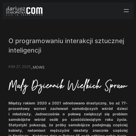
Przejdź
do
treści
O programowaniu interakcji sztucznej
inteligencji
KWI 27, 2025
MDWS
•
Między rokiem 2020 a 2021 odnotowano drastyczny, bo aż 77-
procentowy wzrost zachowań samobójczych wśród dzieci
i młodzieży. Jednocześnie o połowę zwiększył się problem
samobójstw wśród osób po sześćdziesiątym roku życia.
Statystyki pokazują, że próby samobójcze podejmują częściej
kobiety, natomiast mężczyźni niestety znacznie częściej
je finalizują. „
Każdego dnia w Polsce 15 osób odbiera sobie życie,