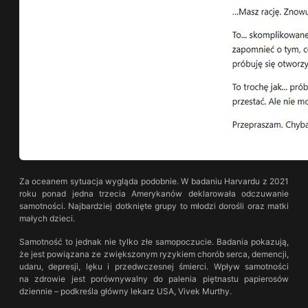
Za oceanem sytuacja wygląda podobnie. W badaniu Harvardu z 2021
roku ponad jedna trzecia Amerykanów deklarowała odczuwanie
samotności. Najbardziej dotknięte grupy to młodzi dorośli oraz matki
małych dzieci.
Samotność to jednak nie tylko złe samopoczucie. Badania pokazują,
że jest powiązana ze zwiększonym ryzykiem chorób serca, demencji,
udaru, depresji, lęku i przedwczesnej śmierci. Wpływ samotności
na zdrowie jest porównywalny do palenia piętnastu papierosów
dziennie – podkreśla główny lekarz USA, Vivek Murthy.