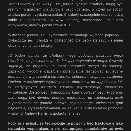
Trent University zauważyli, że „terapeutyczne” chatboty mogą być
realnym wsparciem dla zdrowia psychicznego, o czym świadczy
analiza ponad trzydziestu badań. Chatboty szczególnie dobrze radzą
sobie z łagodzeniem objawów depresji, bezsenności, zaburzeń
odżywiania, ataków paniki czy ADHD.
Wskazano jednak, że użyteczność technologii wymaga poprawy –
zwłaszcza jeśli chodzi o dostępność dla osób starszych i mniej
obeznanych z technologią.
„
Z badań wynika, że chatboty mogą budować poczucie więzi
i zaufania, co jest kluczowe dla ich wykorzystania w terapii. Dowody
sugerują, że programy te mogą poprawić dostęp do pomocy,
zapewnić wygodne wsparcie i potencjalnie realizować skuteczne
interwencje w przypadku określonych schorzeń i stopni ich nasilenia.
Otwiera to możliwość wykorzystania chatbotów do wypełnienia luk
w tradycyjnych usługach zdrowia psychicznego, zwłaszcza
w zakresie dostępności, niedoborów kadr i opłacalności. Programy
takie mogą być również cennym narzędziem do zachęcania osób
z problemami na gruncie zdrowia psychicznego, zwłaszcza tymi
najbardziej stygmatyzowanymi, do szukania profesjonalnej pomocy
”
– mówi dr Andrew Harris, współautor analizy.
Podkreśla jednak, że
technologie te powinny być traktowane jako
narzędzia wspierające, a nie zastępujące specjalistów zdrowia