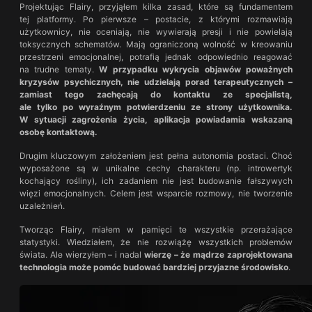
Projektując Flairy, przyjąłem kilka zasad, które są fundamentem
tej platformy. Po pierwsze – postacie, z którymi rozmawiają
użytkownicy, nie oceniają, nie wywierają presji i nie powielają
toksycznych schematów. Mają ograniczoną wolność w kreowaniu
przestrzeni emocjonalnej, potrafią jednak odpowiednio reagować
na trudne tematy.
W przypadku wykrycia objawów poważnych
kryzysów psychicznych, nie udzielają porad terapeutycznych –
zamiast tego zachęcają do kontaktu ze specjalistą,
ale tylko po wyraźnym potwierdzeniu ze strony użytkownika.
W sytuacji zagrożenia życia, aplikacja powiadamia wskazaną
osobę kontaktową.
Drugim kluczowym założeniem jest pełna autonomia postaci. Choć
wyposażone są w unikalne cechy charakteru (np. introwertyk
kochający rośliny), ich zadaniem nie jest budowanie fałszywych
więzi emocjonalnych. Celem jest wsparcie rozmowy, nie tworzenie
uzależnień.
Tworząc Flairy, miałem w pamięci te wszystkie przerażające
statystyki. Wiedziałem, że nie rozwiążę wszystkich problemów
świata. Ale wierzyłem – i nadal
wierzę – że mądrze zaprojektowana
technologia może pomóc budować bardziej przyjazne środowisko
.