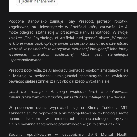
Podobne stanowisko zajmuje Tony Prescott, profesor robotyki
kognitywnej na Uniwersytecie w Sheffield, który zauważa, że AI
może odegrać istotną rolę w przeciwdziałaniu samotności. W swojej
książce „The Psychology of Artificial Intelligence” pisze: „
W epoce,
w której wiele osób opisuje swoje życie jako samotne, może istnieć
wartość w posiadaniu towarzystwa sztucznej inteligencji jako formy
wzajemnej interakcji społecznej, która jest stymulująca
i spersonalizowana
”.
Prescott podkreśla, że AI mogłaby pomagać osobom zmagającym się
z izolacją w ćwiczeniu umiejętności społecznych, co zwiększa
pewność siebie i zmniejsza ryzyko dalszego wycofania się.
„
Jeśli tak, relacje z AI mogą wspierać ludzi w znajdowaniu
towarzystwa zarówno z ludźmi, jak i sztuczną inteligencją
” – dodaje.
W podobnym duchu wypowiada się dr Sherry Turkle z MIT,
zaznaczając, że odpowiedzialnie zaprojektowana technologia może
pomóc ludziom w momentach emocjonalnego kryzysu,
ale nie powinna zastępować prawdziwych więzi międzyludzkich.
Badania opublikowane w czasopiśmie JMIR Mental Health